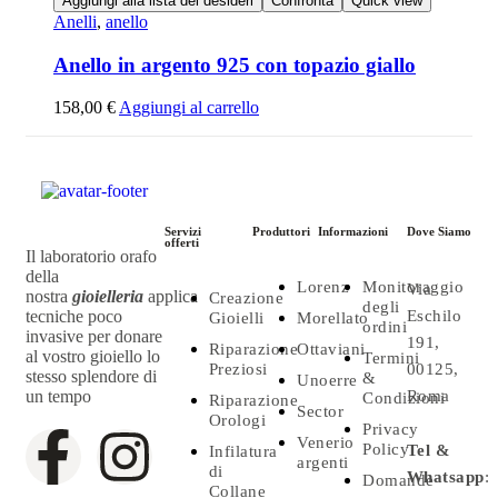
Aggiungi alla lista dei desideri
Confronta
Quick view
Anelli
,
anello
Anello in argento 925 con topazio giallo
158,00
€
Aggiungi al carrello
Servizi
Produttori
Informazioni
Dove Siamo
offerti
Il laboratorio orafo
della
Lorenz
Monitoraggio
Via
nostra
gioielleria
applica
Creazione
degli
tecniche poco
Eschilo
Gioielli
Morellato
ordini
invasive per donare
191,
Riparazione
Ottaviani
al vostro gioiello lo
Termini
Preziosi
00125,
stesso splendore di
&
Unoerre
un tempo
Roma
Condizioni
Riparazione
Sector
Orologi
Privacy
Venerio
Policy
Tel &
Infilatura
argenti
di
Whatsapp
:
Domande
Collane