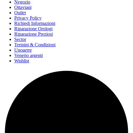
Negozio
Ottaviani
Outlet
Privacy Policy
Richiedi Informazioni
Riparazione Orologi
Riparazione Preziosi
Sector
Termini & Condizioni
Unoaerre
Venerio argenti
Wishlist