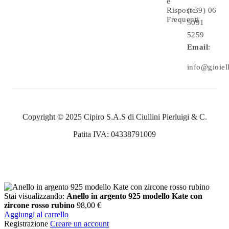
e
Risposte
(+39) 06
Frequenti
5091
5259
Email
:
info@gioielle
Copyright © 2025 Cipiro S.A.S di Ciullini Pierluigi & C.
Patita IVA: 04338791009
Stai visualizzando:
Anello in argento 925 modello Kate con
zircone rosso rubino
98,00
€
Aggiungi al carrello
Registrazione
Creare un account