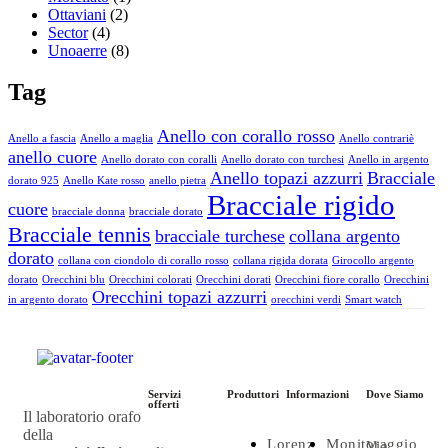
Ottaviani
(2)
Sector
(4)
Unoaerre
(8)
Tag
Anello con corallo rosso
Anello a fascia
Anello a maglia
Anello contrariè
anello cuore
Anello dorato con coralli
Anello dorato con turchesi
Anello in argento
Anello topazi azzurri
Bracciale
dorato 925
Anello Kate rosso
anello pietra
Bracciale rigido
cuore
bracciale donna
bracciale dorato
Bracciale tennis
bracciale turchese
collana argento
dorato
collana con ciondolo di corallo rosso
collana rigida dorata
Girocollo argento
dorato
Orecchini blu
Orecchini colorati
Orecchini dorati
Orecchini fiore corallo
Orecchini
Orecchini topazi azzurri
in argento dorato
orecchini verdi
Smart watch
Servizi
Produttori
Informazioni
Dove Siamo
offerti
Il laboratorio orafo
della
Lorenz
Monitoraggio
Via