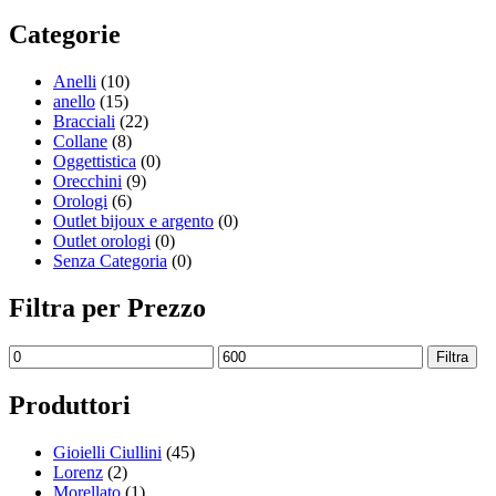
Categorie
Anelli
(10)
anello
(15)
Bracciali
(22)
Collane
(8)
Oggettistica
(0)
Orecchini
(9)
Orologi
(6)
Outlet bijoux e argento
(0)
Outlet orologi
(0)
Senza Categoria
(0)
Filtra per Prezzo
Filtra
Produttori
Gioielli Ciullini
(45)
Lorenz
(2)
Morellato
(1)