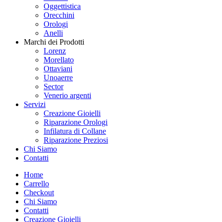
Oggettistica
Orecchini
Orologi
Anelli
Marchi dei Prodotti
Lorenz
Morellato
Ottaviani
Unoaerre
Sector
Venerio argenti
Servizi
Creazione Gioielli
Riparazione Orologi
Infilatura di Collane
Riparazione Preziosi
Chi Siamo
Contatti
Home
Carrello
Checkout
Chi Siamo
Contatti
Creazione Gioielli