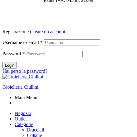
Patita IVA: 04338791009
Registrazione
Creare un account
Username or email
*
Password
*
Login
Hai perso la password?
Gioielleria Ciullini
Main Menu
Negozio
Outlet
Categorie
Bracciali
Collane