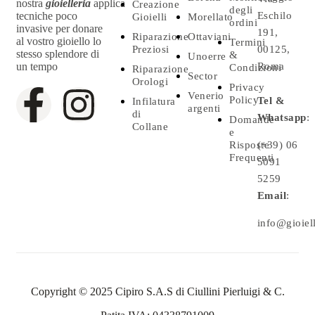
nostra
gioielleria
applica
Creazione
degli
tecniche poco
Eschilo
Gioielli
Morellato
ordini
invasive per donare
191,
Riparazione
Ottaviani
al vostro gioiello lo
Termini
Preziosi
00125,
stesso splendore di
&
Unoerre
un tempo
Roma
Condizioni
Riparazione
Sector
Orologi
Privacy
Venerio
Policy
Tel &
Infilatura
argenti
di
Whatsapp
:
Domande
Collane
e
Risposte
(+39) 06
Frequenti
5091
5259
Email
:
info@gioielle
Copyright © 2025 Cipiro S.A.S di Ciullini Pierluigi & C.