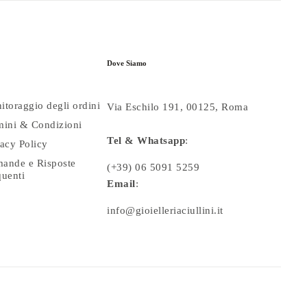
Dove Siamo
itoraggio degli ordini
Via Eschilo 191, 00125, Roma
mini & Condizioni
Tel & Whatsapp
:
vacy Policy
ande e Risposte
(+39) 06 5091 5259
quenti
Email
:
info@gioielleriaciullini.it