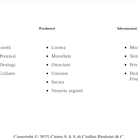
Produttori
Informazioni
oielli
Lorenz
Mon
Preziosi
Morellato
Ter
Orologi
Ottaviani
Pri
 Collane
Unoerre
Dom
Fre
Sector
Venerio argenti
Copyright © 2025 Cipiro S.A.S di Ciullini Pierluigi & C.