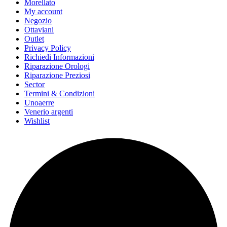
Morellato
My account
Negozio
Ottaviani
Outlet
Privacy Policy
Richiedi Informazioni
Riparazione Orologi
Riparazione Preziosi
Sector
Termini & Condizioni
Unoaerre
Venerio argenti
Wishlist