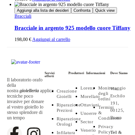
Aggiungi alla lista dei desideri
Confronta
Quick view
Bracciali
Bracciale in argento 925 modello cuore Tiffany
198,00
€
Aggiungi al carrello
Servizi
Produttori
Informazioni
Dove Siamo
offerti
Il laboratorio orafo
della
Lorenz
Monitoraggio
Via
nostra
gioielleria
applica
Creazione
degli
tecniche poco
Eschilo
Gioielli
Morellato
ordini
invasive per donare
191,
Riparazione
Ottaviani
al vostro gioiello lo
Termini
Preziosi
00125,
stesso splendore di
&
Unoerre
un tempo
Roma
Condizioni
Riparazione
Sector
Orologi
Privacy
Venerio
Policy
Tel &
Infilatura