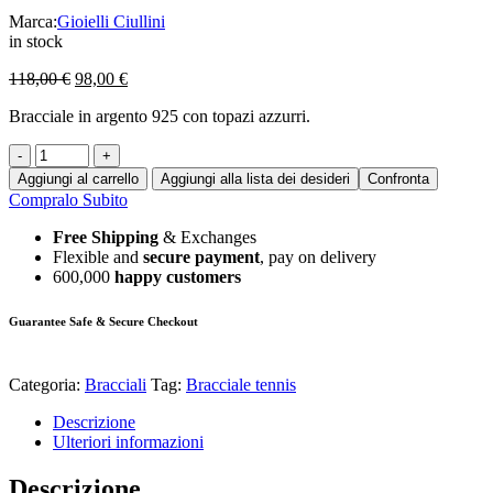
Marca:
Gioielli Ciullini
in stock
118,00
€
98,00
€
Bracciale in argento 925 con topazi azzurri.
-
+
Aggiungi al carrello
Aggiungi alla lista dei desideri
Confronta
Compralo Subito
Free Shipping
& Exchanges
Flexible and
secure payment
, pay on delivery
600,000
happy customers
Guarantee Safe & Secure Checkout
Categoria:
Bracciali
Tag:
Bracciale tennis
Descrizione
Ulteriori informazioni
Descrizione