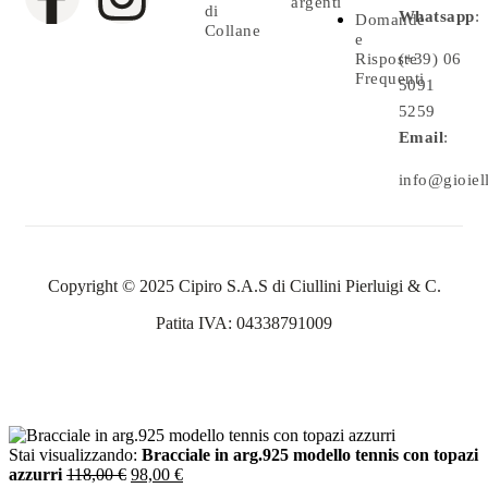
argenti
di
Whatsapp
:
Domande
Collane
e
Risposte
(+39) 06
Frequenti
5091
5259
Email
:
info@gioielle
Copyright © 2025 Cipiro S.A.S di Ciullini Pierluigi & C.
Patita IVA: 04338791009
Stai visualizzando:
Bracciale in arg.925 modello tennis con topazi
azzurri
118,00
€
98,00
€