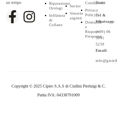
un tempo
Roma
Condizioni
Riparazione
Sector
Orologi
Privacy
Venerio
Policy
Tel &
Infilatura
argenti
di
Whatsapp
:
Domande
Collane
e
Risposte
(+39) 06
Frequenti
5091
5259
Email
:
info@gioielle
Copyright © 2025 Cipiro S.A.S di Ciullini Pierluigi & C.
Patita IVA: 04338791009