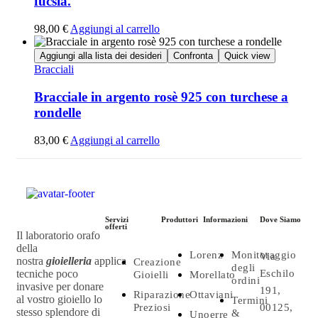
fucsia.
98,00
€
Aggiungi al carrello
Aggiungi alla lista dei desideri
Confronta
Quick view
Bracciali
Bracciale in argento rosè 925 con turchese a
rondelle
83,00
€
Aggiungi al carrello
Servizi
Produttori
Informazioni
Dove Siamo
offerti
Il laboratorio orafo
della
Lorenz
Monitoraggio
Via
nostra
gioielleria
applica
Creazione
degli
tecniche poco
Eschilo
Gioielli
Morellato
ordini
invasive per donare
191,
Riparazione
Ottaviani
al vostro gioiello lo
Termini
Preziosi
00125,
stesso splendore di
&
Unoerre