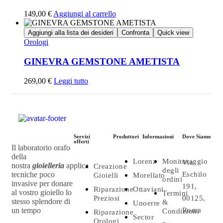
149,00
€
Aggiungi al carrello
Aggiungi alla lista dei desideri
Confronta
Quick view
Orologi
GINEVRA GEMSTONE AMETISTA
269,00
€
Leggi tutto
Servizi
Produttori
Informazioni
Dove Siamo
offerti
Il laboratorio orafo
della
Lorenz
Monitoraggio
Via
nostra
gioielleria
applica
Creazione
degli
tecniche poco
Eschilo
Gioielli
Morellato
ordini
invasive per donare
191,
Riparazione
Ottaviani
al vostro gioiello lo
Termini
Preziosi
00125,
stesso splendore di
&
Unoerre
un tempo
Roma
Condizioni
Riparazione
Sector
Orologi