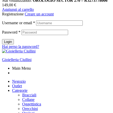
Stai visualizzando:
OROLOGIO SECTOR 270 – R3273778006
149,00
€
Aggiungi al carrello
Registrazione
Creare un account
Username or email
*
Password
*
Login
Hai perso la password?
Gioielleria Ciullini
Main Menu
Negozio
Outlet
Categorie
Bracciali
Collane
Oggettistica
Orecchini