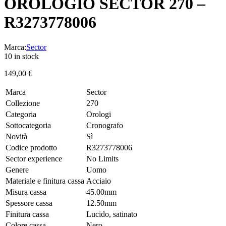
OROLOGIO SECTOR 270 –
R3273778006
Marca:
Sector
10 in stock
149,00
€
Marca
Sector
Collezione
270
Categoria
Orologi
Sottocategoria
Cronografo
Novità
Sì
Codice prodotto
R3273778006
Sector experience
No Limits
Genere
Uomo
Materiale e finitura cassa
Acciaio
Misura cassa
45.00mm
Spessore cassa
12.50mm
Finitura cassa
Lucido, satinato
Colore cassa
Nero