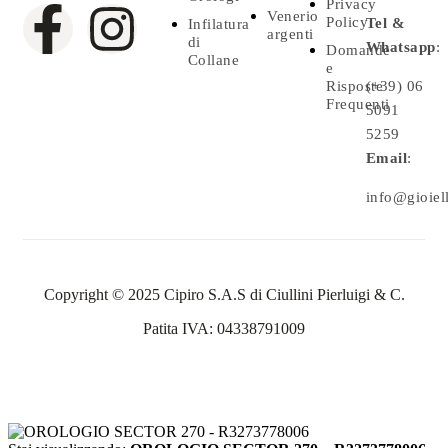
Privacy
Venerio
Policy
Tel &
Infilatura
argenti
di
Whatsapp
:
Domande
Collane
e
Risposte
(+39) 06
Frequenti
5091
5259
Email
:
info@gioielle
Copyright © 2025 Cipiro S.A.S di Ciullini Pierluigi & C.
Patita IVA: 04338791009