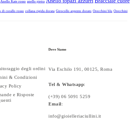
Anello topazi azzurri
Bracciale cuore
Anello Kate rosso
anello pietra
 di corallo rosso
collana rigida dorata
Girocollo argento dorato
Orecchini blu
Orecchini
Dove Siamo
itoraggio degli ordini
Via Eschilo 191, 00125, Roma
mini & Condizioni
Tel & Whatsapp
:
vacy Policy
ande e Risposte
(+39) 06 5091 5259
quenti
Email
:
info@gioielleriaciullini.it