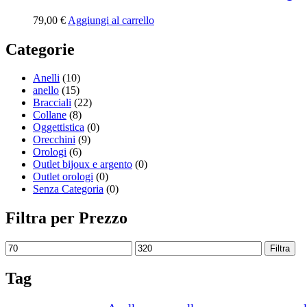
79,00
€
Aggiungi al carrello
Categorie
Anelli
(10)
anello
(15)
Bracciali
(22)
Collane
(8)
Oggettistica
(0)
Orecchini
(9)
Orologi
(6)
Outlet bijoux e argento
(0)
Outlet orologi
(0)
Senza Categoria
(0)
Filtra per Prezzo
Filtra
Tag