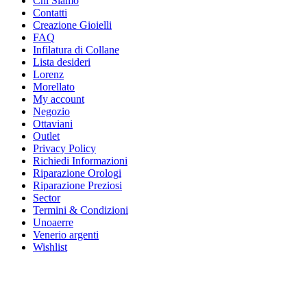
Chi Siamo
Contatti
Creazione Gioielli
FAQ
Infilatura di Collane
Lista desideri
Lorenz
Morellato
My account
Negozio
Ottaviani
Outlet
Privacy Policy
Richiedi Informazioni
Riparazione Orologi
Riparazione Preziosi
Sector
Termini & Condizioni
Unoaerre
Venerio argenti
Wishlist