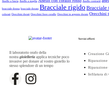
Anello con corallo rosso
anel
Anello a fascia
Anello a maglia
Anello contrariè
Bracciale rigido
Bracciale 
bracciale donna
bracciale dorato
Orecchini t
colorati
Orecchini dorati
Orecchini fiore corallo
Orecchini in argento dorato
Servizi offerti
Il laboratorio orafo della
Creazione Gi
nostra
gioielleria
applica tecniche poco
Riparazione 
invasive per donare al vostro gioiello lo
stesso splendore di un tempo
Riparazione 
Infilatura di