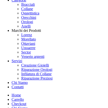
Categorie
Bracciali
Collane
Oggettistica
Orecchini
Orologi
Anelli
Marchi dei Prodotti
Lorenz
Morellato
Ottaviani
Unoaerre
Sector
Venerio argenti
Servizi
Creazione Gioielli
Riparazione Orologi
Infilatura di Collane
Riparazione Preziosi
Chi Siamo
Contatti
Home
Carrello
Checkout