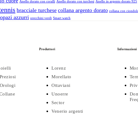
lo cuore
Anello dorato con coralli
Anello dorato con turchesi
Anello in argento dorato 925
tennis
bracciale turchese
collana argento dorato
collana con ciondolo
opazi azzurri
orecchini verdi
Smart watch
Produttori
Informazioni
oielli
Lorenz
Mon
Preziosi
Morellato
Ter
Orologi
Ottaviani
Pri
 Collane
Unoerre
Dom
Fre
Sector
Venerio argenti