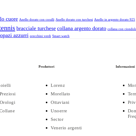
lo cuore
Anello dorato con coralli
Anello dorato con turchesi
Anello in argento dorato 925
tennis
bracciale turchese
collana argento dorato
collana con ciondolo
opazi azzurri
orecchini verdi
Smart watch
Produttori
Informazioni
oielli
Lorenz
Mon
Preziosi
Morellato
Ter
Orologi
Ottaviani
Pri
 Collane
Unoerre
Dom
Fre
Sector
Venerio argenti