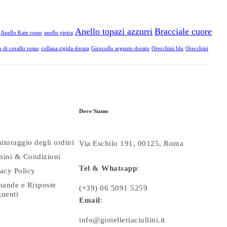
Anello topazi azzurri
Bracciale cuore
Anello Kate rosso
anello pietra
 di corallo rosso
collana rigida dorata
Girocollo argento dorato
Orecchini blu
Orecchini
Dove Siamo
itoraggio degli ordini
Via Eschilo 191, 00125, Roma
mini & Condizioni
Tel & Whatsapp
:
vacy Policy
ande e Risposte
(+39) 06 5091 5259
quenti
Email
:
info@gioielleriaciullini.it