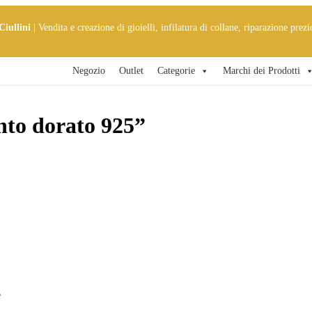
Ciullini
| Vendita e creazione di gioielli, infilatura di collane, riparazione prezi
Negozio
Outlet
Categorie
Marchi dei Prodotti
ento dorato 925”