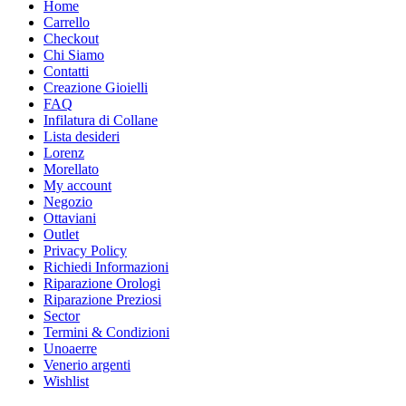
Home
Carrello
Checkout
Chi Siamo
Contatti
Creazione Gioielli
FAQ
Infilatura di Collane
Lista desideri
Lorenz
Morellato
My account
Negozio
Ottaviani
Outlet
Privacy Policy
Richiedi Informazioni
Riparazione Orologi
Riparazione Preziosi
Sector
Termini & Condizioni
Unoaerre
Venerio argenti
Wishlist