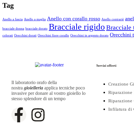
Tag
Anello con corallo rosso
anel
Anello a fascia
Anello a maglia
Anello contrariè
Bracciale rigido
Bracciale 
bracciale donna
bracciale dorato
Orecchini t
colorati
Orecchini dorati
Orecchini fiore corallo
Orecchini in argento dorato
Servizi offerti
Il laboratorio orafo della
Creazione Gi
nostra
gioielleria
applica tecniche poco
Riparazione 
invasive per donare al vostro gioiello lo
stesso splendore di un tempo
Riparazione 
Infilatura di