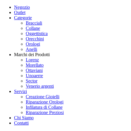
Negozio
Outlet
Categorie
Bracciali
Collane
Oggettistica
Orecchini
Orologi
Anelli
Marchi dei Prodotti
Lorenz
Morellato
Ottaviani
Unoaerre
Sector
Venerio argenti
Servizi
Creazione Gioielli
Riparazione Orologi
Infilatura di Collane
Riparazione Preziosi
Chi Siamo
Contatti