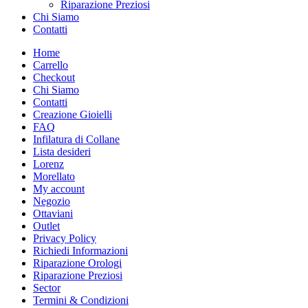
Riparazione Preziosi
Chi Siamo
Contatti
Home
Carrello
Checkout
Chi Siamo
Contatti
Creazione Gioielli
FAQ
Infilatura di Collane
Lista desideri
Lorenz
Morellato
My account
Negozio
Ottaviani
Outlet
Privacy Policy
Richiedi Informazioni
Riparazione Orologi
Riparazione Preziosi
Sector
Termini & Condizioni