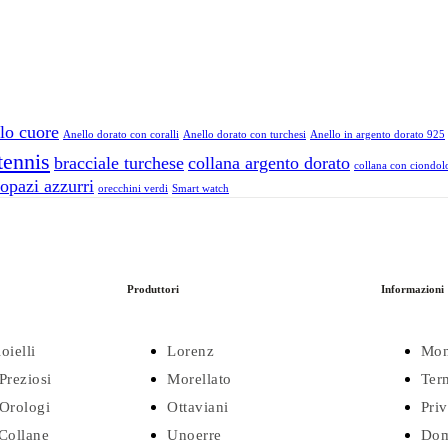
lo cuore
Anello dorato con coralli
Anello dorato con turchesi
Anello in argento dorato 925
tennis
bracciale turchese
collana argento dorato
collana con ciondolo
opazi azzurri
orecchini verdi
Smart watch
Produttori
Informazioni
oielli
Lorenz
Mon
Preziosi
Morellato
Ter
Orologi
Ottaviani
Pri
 Collane
Unoerre
Dom