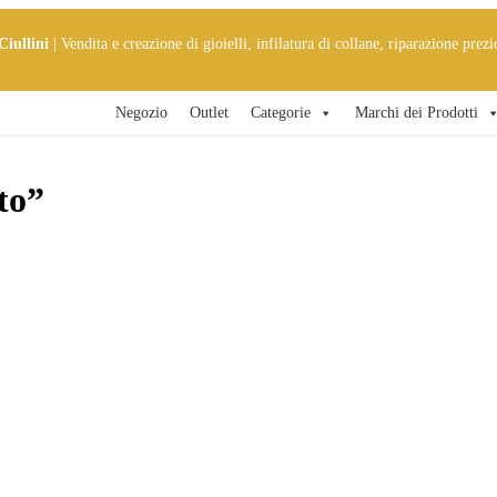
Ciullini
| Vendita e creazione di gioielli, infilatura di collane, riparazione prezi
Negozio
Outlet
Categorie
Marchi dei Prodotti
to”