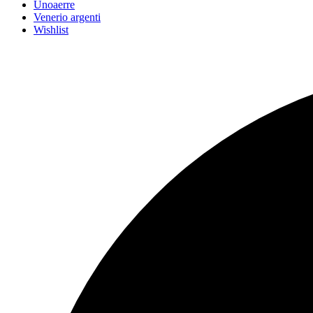
Unoaerre
Venerio argenti
Wishlist