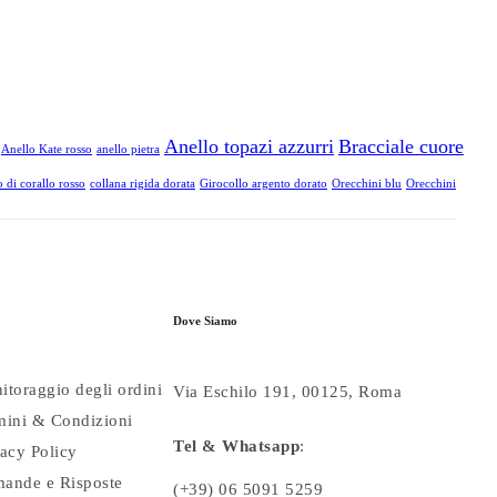
Anello topazi azzurri
Bracciale cuore
Anello Kate rosso
anello pietra
 di corallo rosso
collana rigida dorata
Girocollo argento dorato
Orecchini blu
Orecchini
Dove Siamo
itoraggio degli ordini
Via Eschilo 191, 00125, Roma
mini & Condizioni
Tel & Whatsapp
:
vacy Policy
ande e Risposte
(+39) 06 5091 5259