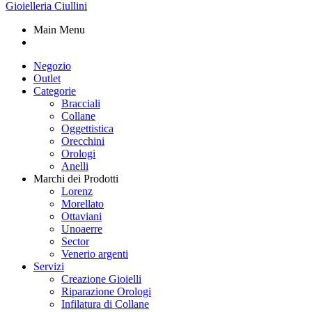
Gioielleria Ciullini
Main Menu
Negozio
Outlet
Categorie
Bracciali
Collane
Oggettistica
Orecchini
Orologi
Anelli
Marchi dei Prodotti
Lorenz
Morellato
Ottaviani
Unoaerre
Sector
Venerio argenti
Servizi
Creazione Gioielli
Riparazione Orologi
Infilatura di Collane