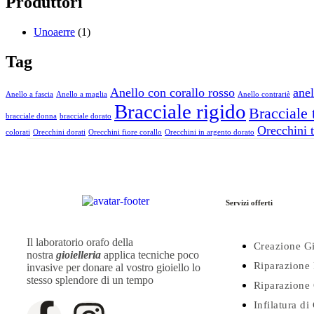
Produttori
Unoaerre
(1)
Tag
Anello con corallo rosso
anel
Anello a fascia
Anello a maglia
Anello contrariè
Bracciale rigido
Bracciale 
bracciale donna
bracciale dorato
Orecchini t
colorati
Orecchini dorati
Orecchini fiore corallo
Orecchini in argento dorato
Servizi offerti
Il laboratorio orafo della
Creazione Gi
nostra
gioielleria
applica tecniche poco
Riparazione 
invasive per donare al vostro gioiello lo
stesso splendore di un tempo
Riparazione 
Infilatura di