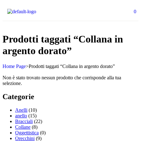
0
Prodotti taggati “Collana in
argento dorato”
Home Page
>
Prodotti taggati “Collana in argento dorato”
Non è stato trovato nessun prodotto che corrisponde alla tua
selezione.
Categorie
Anelli
(10)
anello
(15)
Bracciali
(22)
Collane
(8)
Oggettistica
(0)
Orecchini
(9)