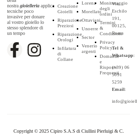
della
Lorenz
Monitoraggio
Via
nostra
gioielleria
applica
Creazione
degli
tecniche poco
Eschilo
Gioielli
Morellato
ordini
invasive per donare
191,
Riparazione
Ottaviani
al vostro gioiello lo
Termini
Preziosi
00125,
stesso splendore di
&
Unoerre
un tempo
Roma
Condizioni
Riparazione
Sector
Orologi
Privacy
Venerio
Policy
Tel &
Infilatura
argenti
di
Whatsapp
:
Domande
Collane
e
Risposte
(+39) 06
Frequenti
5091
5259
Email
:
info@gioielle
Copyright © 2025 Cipiro S.A.S di Ciullini Pierluigi & C.