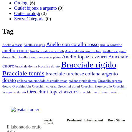
Orologi
(6)
Outlet bijoux e argento
(0)
Outlet orologi
(0)
Senza Categoria
(0)
Tag
Anello con corallo rosso
Anello a fascia
Anello a maglia
Anello contrariè
anello cuore
Anello dorato con coralli
Anello dorato con turchesi
Anello in argento
Anello topazi azzurri
Bracciale
dorato 925
Anello Kate rosso
anello pietra
Bracciale rigido
cuore
bracciale donna
bracciale dorato
Bracciale tennis
bracciale turchese
collana argento
dorato
collana con ciondolo di corallo rosso
collana rigida dorata
Girocollo argento
dorato
Orecchini blu
Orecchini colorati
Orecchini dorati
Orecchini fiore corallo
Orecchini
Orecchini topazi azzurri
in argento dorato
orecchini verdi
Smart watch
Servizi
Produttori
Informazioni
Dove Siamo
offerti
Il laboratorio orafo