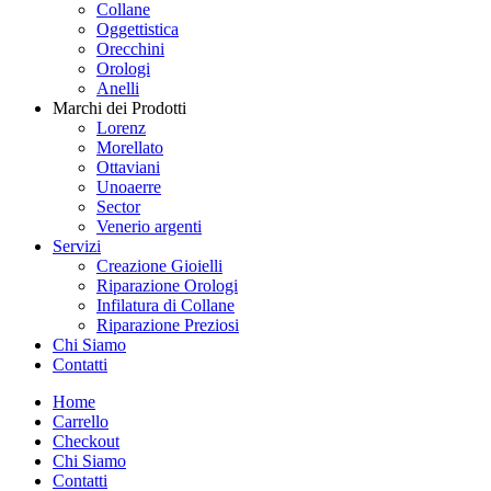
Collane
Oggettistica
Orecchini
Orologi
Anelli
Marchi dei Prodotti
Lorenz
Morellato
Ottaviani
Unoaerre
Sector
Venerio argenti
Servizi
Creazione Gioielli
Riparazione Orologi
Infilatura di Collane
Riparazione Preziosi
Chi Siamo
Contatti
Home
Carrello
Checkout
Chi Siamo
Contatti