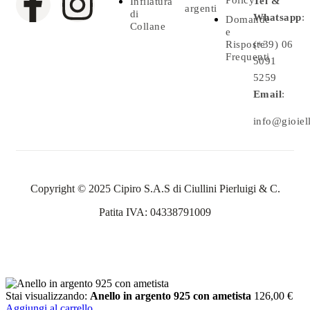
Policy
Tel &
Infilatura
argenti
di
Whatsapp
:
Domande
Collane
e
Risposte
(+39) 06
Frequenti
5091
5259
Email
:
info@gioielle
Copyright © 2025 Cipiro S.A.S di Ciullini Pierluigi & C.
Patita IVA: 04338791009
Stai visualizzando:
Anello in argento 925 con ametista
126,00
€
Aggiungi al carrello