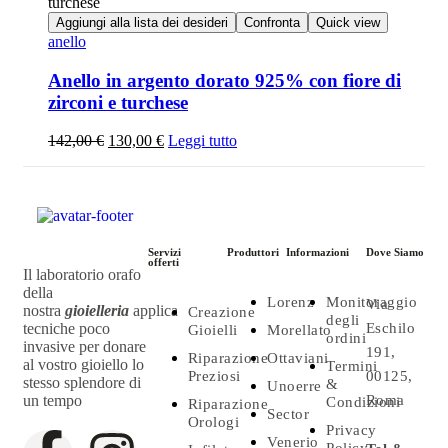
Aggiungi alla lista dei desideri
Confronta
Quick view
anello
Anello in argento dorato 925% con fiore di
zirconi e turchese
142,00
€
130,00
€
Leggi tutto
Servizi
Produttori
Informazioni
Dove Siamo
offerti
Il laboratorio orafo
della
Lorenz
Monitoraggio
Via
nostra
gioielleria
applica
Creazione
degli
tecniche poco
Eschilo
Gioielli
Morellato
ordini
invasive per donare
191,
Riparazione
Ottaviani
al vostro gioiello lo
Termini
Preziosi
00125,
stesso splendore di
&
Unoerre
un tempo
Roma
Condizioni
Riparazione
Sector
Orologi
Privacy
Venerio