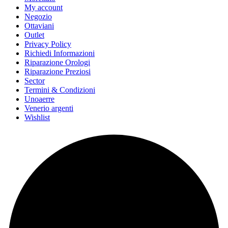
My account
Negozio
Ottaviani
Outlet
Privacy Policy
Richiedi Informazioni
Riparazione Orologi
Riparazione Preziosi
Sector
Termini & Condizioni
Unoaerre
Venerio argenti
Wishlist