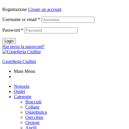
Registrazione
Creare un account
Username or email
*
Password
*
Login
Hai perso la password?
Gioielleria Ciullini
Main Menu
Negozio
Outlet
Categorie
Bracciali
Collane
Oggettistica
Orecchini
Orologi
Anelli