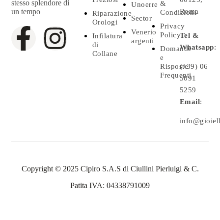
stesso splendore di
&
Unoerre
un tempo
Roma
Condizioni
Riparazione
Sector
Orologi
Privacy
Venerio
Policy
Tel &
Infilatura
argenti
di
Whatsapp
:
Domande
Collane
e
Risposte
(+39) 06
Frequenti
5091
5259
Email
:
info@gioielle
Copyright © 2025 Cipiro S.A.S di Ciullini Pierluigi & C.
Patita IVA: 04338791009