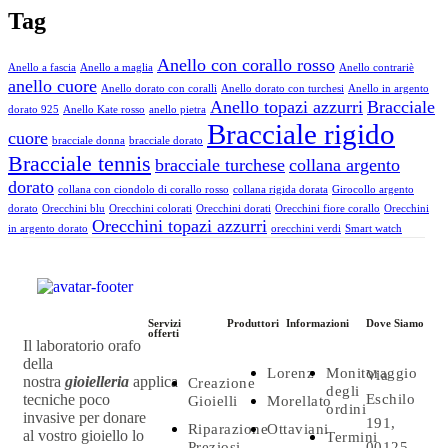
Tag
Anello con corallo rosso
Anello a fascia
Anello a maglia
Anello contrariè
anello cuore
Anello dorato con coralli
Anello dorato con turchesi
Anello in argento
Anello topazi azzurri
Bracciale
dorato 925
Anello Kate rosso
anello pietra
Bracciale rigido
cuore
bracciale donna
bracciale dorato
Bracciale tennis
bracciale turchese
collana argento
dorato
collana con ciondolo di corallo rosso
collana rigida dorata
Girocollo argento
dorato
Orecchini blu
Orecchini colorati
Orecchini dorati
Orecchini fiore corallo
Orecchini
Orecchini topazi azzurri
in argento dorato
orecchini verdi
Smart watch
Servizi
Produttori
Informazioni
Dove Siamo
offerti
Il laboratorio orafo
della
Lorenz
Monitoraggio
Via
nostra
gioielleria
applica
Creazione
degli
tecniche poco
Eschilo
Gioielli
Morellato
ordini
invasive per donare
191,
Riparazione
Ottaviani
al vostro gioiello lo
Termini
Preziosi
00125,