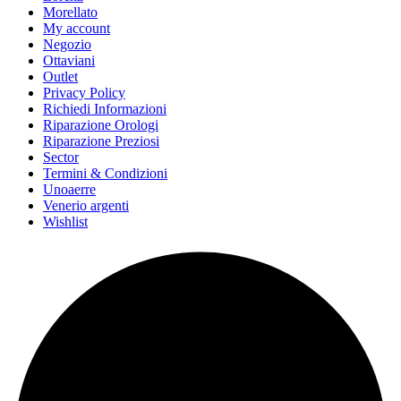
Morellato
My account
Negozio
Ottaviani
Outlet
Privacy Policy
Richiedi Informazioni
Riparazione Orologi
Riparazione Preziosi
Sector
Termini & Condizioni
Unoaerre
Venerio argenti
Wishlist